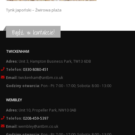
Tynk Japoński – Żwirowa plaża
Bądź w kontakcie!
TWICKENHAM
Adres:
Unit 3, Hampton Business Park, TW13 6DB
Telefon:
0330-8080-451
Email:
twickenham@antbm.co.uk
Godziny otwarcia:
Pon - Pt: 7:00 - 17:00; Sobota: 8:00 - 13:00
WEMBLEY
Adres:
Unit 10, Propeller Park, NW10 0AB
Telefon:
0208-459-5397
Email:
wembley@antbm.co.uk
Godziny otwarcia:
Pon - Pt: 7:00 - 17:00; Sobota: 8:00 - 13:00