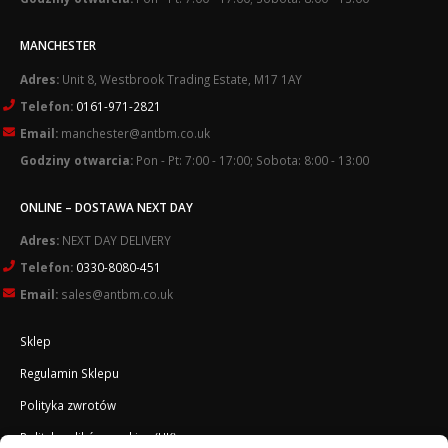
MANCHESTER
Adres:
Unit 8, Westbrook Trading Estate, M17 1AY
Telefon:
0161-971-2821
Email:
manchester@antbm.co.uk
Godziny otwarcia:
Pon - Pt: 7:00 - 17:00; Sobota: 8:00 - 13:00
ONLINE – DOSTAWA NEXT DAY
Adres:
NEXT DAY DELIVERY
Telefon:
0330-8080-451
Email:
sales@antbm.co.uk
Sklep
Regulamin Sklepu
Polityka zwrotów
Polityka plików cookies (UK)