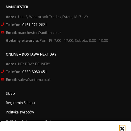
MANCHESTER
Adres:
Unit 8, Westbrook Trading Estate, M17 1AY
Telefon:
0161-971-2821
Email:
manchester@antbm.co.uk
Godziny otwarcia:
Pon - Pt: 7:00 - 17:00; Sobota: 8:00 - 13:00
ONLINE – DOSTAWA NEXT DAY
Adres:
NEXT DAY DELIVERY
Telefon:
0330-8080-451
Email:
sales@antbm.co.uk
Sklep
Regulamin Sklepu
Polityka zwrotów
Polityka plików cookies (UK)
O Firmie