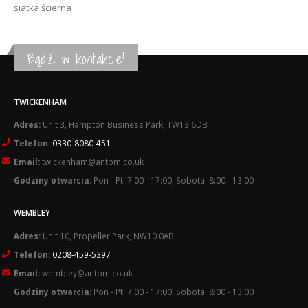
siatka ścierna
Bądź w kontakcie!
TWICKENHAM
Adres:
Unit 3, Hampton Business Park, TW13 6DB
Telefon:
0330-8080-451
Email:
twickenham@antbm.co.uk
Godziny otwarcia:
Pon - Pt: 7:00 - 17:00; Sobota: 8:00 - 13:00
WEMBLEY
Adres:
Unit 10, Propeller Park, NW10 0AB
Telefon:
0208-459-5397
Email:
wembley@antbm.co.uk
Godziny otwarcia:
Pon - Pt: 7:00 - 17:00; Sobota: 8:00 - 13:00