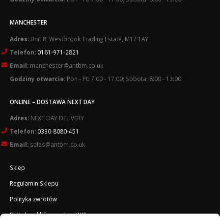
MANCHESTER
Adres:
Unit 8, Westbrook Trading Estate, M17 1AY
Telefon:
0161-971-2821
Email:
manchester@antbm.co.uk
Godziny otwarcia:
Pon - Pt: 7:00 - 17:00; Sobota: 8:00 - 13:00
ONLINE – DOSTAWA NEXT DAY
Adres:
NEXT DAY DELIVERY
Telefon:
0330-8080-451
Email:
sales@antbm.co.uk
Sklep
Regulamin Sklepu
Polityka zwrotów
Polityka plików cookies (UK)