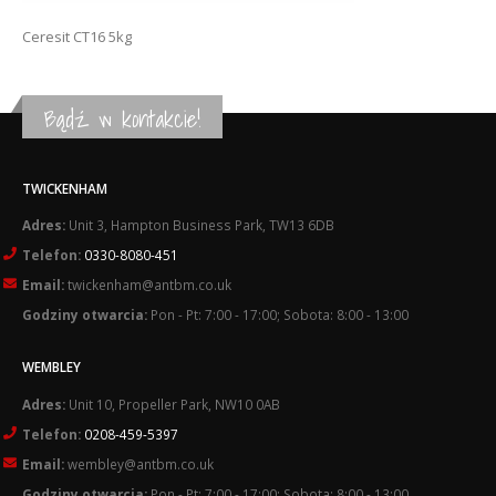
Ceresit CT16 5kg
Bądź w kontakcie!
TWICKENHAM
Adres:
Unit 3, Hampton Business Park, TW13 6DB
Telefon:
0330-8080-451
Email:
twickenham@antbm.co.uk
Godziny otwarcia:
Pon - Pt: 7:00 - 17:00; Sobota: 8:00 - 13:00
WEMBLEY
Adres:
Unit 10, Propeller Park, NW10 0AB
Telefon:
0208-459-5397
Email:
wembley@antbm.co.uk
Godziny otwarcia:
Pon - Pt: 7:00 - 17:00; Sobota: 8:00 - 13:00