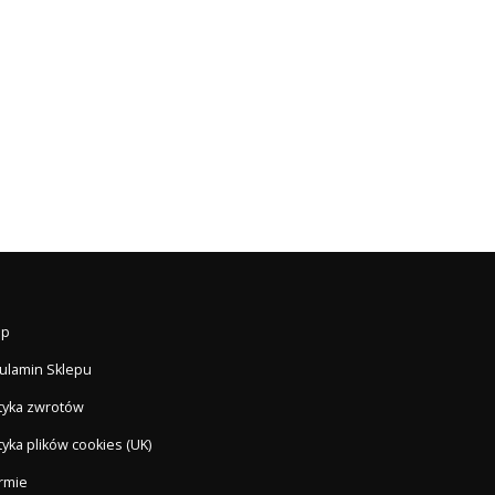
ep
ulamin Sklepu
ityka zwrotów
tyka plików cookies (UK)
irmie