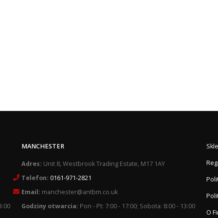
MANCHESTER
Skl
Reg
Adres:
Unit 8, Westbrook Trading Estate, M17 1AY
Telefon:
0161-971-2821
Pol
Email:
manchester@antbm.co.uk
Poli
3:00
Godziny otwarcia:
Pon - Pt: 7:00 - 17:00; Sobota: 8:00 - 13:00
O F