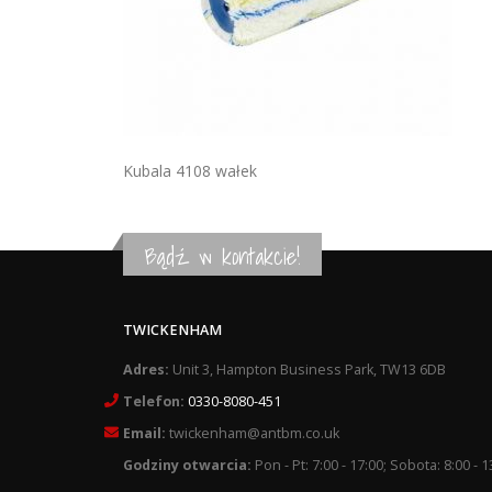
Kubala 4108 wałek
Bądź w kontakcie!
TWICKENHAM
Adres:
Unit 3, Hampton Business Park, TW13 6DB
Telefon:
0330-8080-451
Email:
twickenham@antbm.co.uk
Godziny otwarcia:
Pon - Pt: 7:00 - 17:00; Sobota: 8:00 - 1