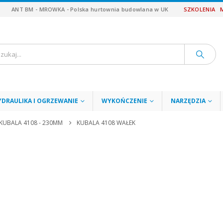
ANT BM - MROWKA - Polska hurtownia budowlana w UK
SZKOLENIA
YDRAULIKA I OGRZEWANIE
WYKOŃCZENIE
NARZĘDZIA
UBALA 4108 - 230MM
KUBALA 4108 WAŁEK