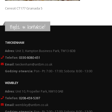
Ceresit CT177 Granada 5
Bądź w kontakcie!
TWICKENHAM
Adres:
Unit 3, Hampton Business Park, TW13 6DB
Telefon:
0330-8080-451
Email:
twickenham@antbm.co.uk
Godziny otwarcia:
Pon - Pt: 7:00 - 17:00; Sobota: 8:00 - 13:00
WEMBLEY
Adres:
Unit 10, Propeller Park, NW10 0AB
Telefon:
0208-459-5397
Email:
wembley@antbm.co.uk
Godziny otwarcia:
Pon - Pt: 7:00 - 17:00; Sobota: 8:00 - 13:00