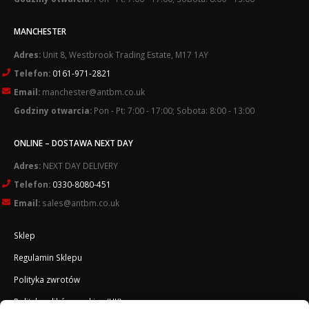
MANCHESTER
Adres:
Unit 8, Westbrook Trading Estate, M17 1AY
Telefon:
0161-971-2821
Email:
manchester@antbm.co.uk
Godziny otwarcia:
Pon - Pt: 7:00 - 17:00; Sobota: 8:00 - 13:00
ONLINE – DOSTAWA NEXT DAY
Adres:
NEXT DAY DELIVERY
Telefon:
0330-8080-451
Email:
sales@antbm.co.uk
Sklep
Regulamin Sklepu
Polityka zwrotów
Polityka plików cookies (UK)