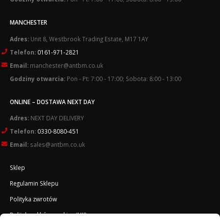
MANCHESTER
Adres:
Unit 8, Westbrook Trading Estate, M17 1AY
Telefon:
0161-971-2821
Email:
manchester@antbm.co.uk
Godziny otwarcia:
Pon - Pt: 7:00 - 17:00; Sobota: 8:00 - 13:00
ONLINE – DOSTAWA NEXT DAY
Adres:
NEXT DAY DELIVERY
Telefon:
0330-8080-451
Email:
sales@antbm.co.uk
Sklep
Regulamin Sklepu
Polityka zwrotów
Polityka plików cookies (UK)