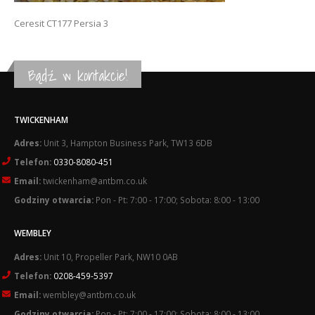
Ceresit CT177 Persia 3
Bądź w kontakcie!
TWICKENHAM
Adres:
Unit 3, Hampton Business Park, TW13 6DB
Telefon:
0330-8080-451
Email:
twickenham@antbm.co.uk
Godziny otwarcia:
Pon - Pt: 7:00 - 17:00; Sobota: 8:00 - 13:00
WEMBLEY
Adres:
Unit 10, Propeller Park, NW10 0AB
Telefon:
0208-459-5397
Email:
wembley@antbm.co.uk
Godziny otwarcia:
Pon - Pt: 7:00 - 17:00; Sobota: 8:00 - 13:00