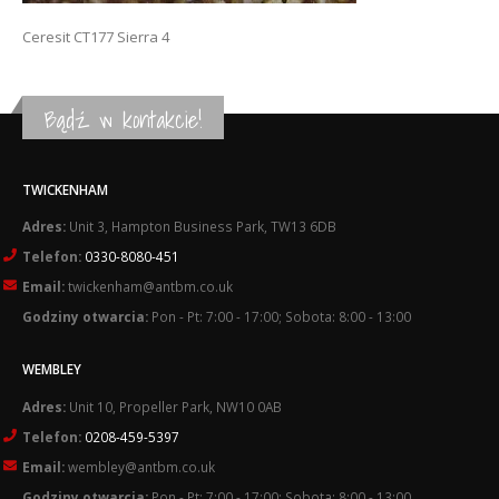
Ceresit CT177 Sierra 4
Bądź w kontakcie!
TWICKENHAM
Adres:
Unit 3, Hampton Business Park, TW13 6DB
Telefon:
0330-8080-451
Email:
twickenham@antbm.co.uk
Godziny otwarcia:
Pon - Pt: 7:00 - 17:00; Sobota: 8:00 - 13:00
WEMBLEY
Adres:
Unit 10, Propeller Park, NW10 0AB
Telefon:
0208-459-5397
Email:
wembley@antbm.co.uk
Godziny otwarcia:
Pon - Pt: 7:00 - 17:00; Sobota: 8:00 - 13:00