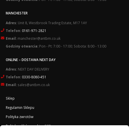
MANCHESTER
Adres:
Unit 8, Westbrook Trading Estate, M17 1AY
Telefon:
0161-971-2821
Email:
manchester@antbm.co.uk
Godziny otwarcia:
Pon - Pt: 7:00 - 17:00; Sobota: 8:00 - 13:00
ONLINE – DOSTAWA NEXT DAY
Adres:
NEXT DAY DELIVERY
Telefon:
0330-8080-451
Email:
sales@antbm.co.uk
Sklep
Regulamin Sklepu
Polityka zwrotów
Polityka plików cookies (UK)