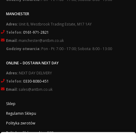
MANCHESTER
Adres:
Unit 8, Westbrook Trading Estate, M17 1AY
Telefon:
0161-971-2821
Email:
manchester@antbm.co.uk
Godziny otwarcia:
Pon - Pt: 7:00 - 17:00; Sobota: 8:00 - 13:00
ONLINE – DOSTAWA NEXT DAY
Adres:
NEXT DAY DELIVERY
Telefon:
0330-8080-451
Email:
sales@antbm.co.uk
Sklep
Regulamin Sklepu
Polityka zwrotów
Polityka plików cookies (UK)