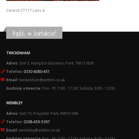
Ceresit CT177 Laos 6
Bądź w kontakcie!
TWICKENHAM
Adres:
Unit 3, Hampton Business Park, TW13 6DB
Telefon:
0330-8080-451
Email:
twickenham@antbm.co.uk
Godziny otwarcia:
Pon - Pt: 7:00 - 17:00; Sobota: 8:00 - 13:00
WEMBLEY
Adres:
Unit 10, Propeller Park, NW10 0AB
Telefon:
0208-459-5397
Email:
wembley@antbm.co.uk
Godziny otwarcia:
Pon - Pt: 7:00 - 17:00; Sobota: 8:00 - 13:00