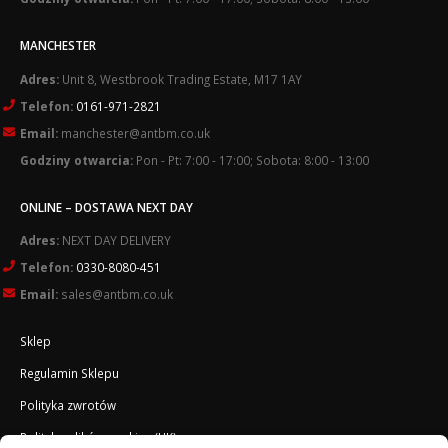
MANCHESTER
Adres:
Unit 8, Westbrook Trading Estate, M17 1AY
Telefon:
0161-971-2821
Email:
manchester@antbm.co.uk
Godziny otwarcia:
Pon - Pt: 7:00 - 17:00; Sobota: 8:00 - 13:00
ONLINE – DOSTAWA NEXT DAY
Adres:
NEXT DAY DELIVERY
Telefon:
0330-8080-451
Email:
sales@antbm.co.uk
Sklep
Regulamin Sklepu
Polityka zwrotów
Polityka plików cookies (UK)