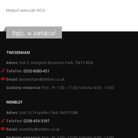
Metpol wieszak WSO
Bądź w kontakcie!
TWICKENHAM
Adres:
Unit 3, Hampton Business Park, TW13 6DB
Telefon:
0330-8080-451
Email:
twickenham@antbm.co.uk
Godziny otwarcia:
Pon - Pt: 7:00 - 17:00; Sobota: 8:00 - 13:00
WEMBLEY
Adres:
Unit 10, Propeller Park, NW10 0AB
Telefon:
0208-459-5397
Email:
wembley@antbm.co.uk
Godziny otwarcia:
Pon - Pt: 7:00 - 17:00; Sobota: 8:00 - 13:00