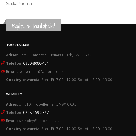
Siatka ścierna
Bądź w kontakcie!
TWICKENHAM
Adres:
Unit 3, Hampton Business Park, TW13 6DB
Telefon:
0330-8080-451
Email:
twickenham@antbm.co.uk
Godziny otwarcia:
Pon - Pt: 7:00 - 17:00; Sobota: 8:00 - 13:00
WEMBLEY
Adres:
Unit 10, Propeller Park, NW10 0AB
Telefon:
0208-459-5397
Email:
wembley@antbm.co.uk
Godziny otwarcia:
Pon - Pt: 7:00 - 17:00; Sobota: 8:00 - 13:00