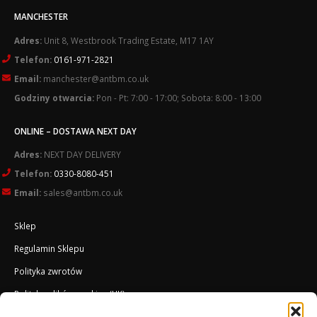
MANCHESTER
Adres:
Unit 8, Westbrook Trading Estate, M17 1AY
Telefon:
0161-971-2821
Email:
manchester@antbm.co.uk
Godziny otwarcia:
Pon - Pt: 7:00 - 17:00; Sobota: 8:00 - 13:00
ONLINE – DOSTAWA NEXT DAY
Adres:
NEXT DAY DELIVERY
Telefon:
0330-8080-451
Email:
sales@antbm.co.uk
Sklep
Regulamin Sklepu
Polityka zwrotów
Polityka plików cookies (UK)
O Firmie