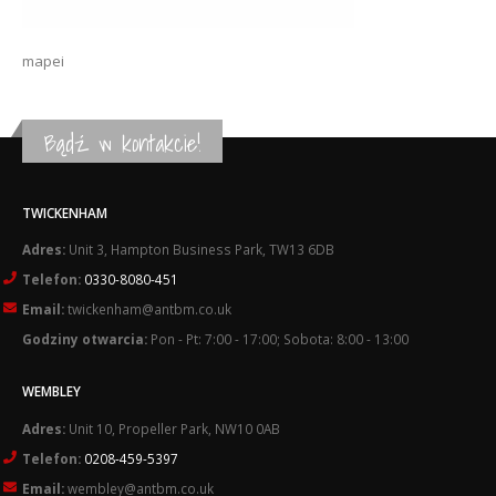
mapei
Bądź w kontakcie!
TWICKENHAM
Adres:
Unit 3, Hampton Business Park, TW13 6DB
Telefon:
0330-8080-451
Email:
twickenham@antbm.co.uk
Godziny otwarcia:
Pon - Pt: 7:00 - 17:00; Sobota: 8:00 - 13:00
WEMBLEY
Adres:
Unit 10, Propeller Park, NW10 0AB
Telefon:
0208-459-5397
Email:
wembley@antbm.co.uk