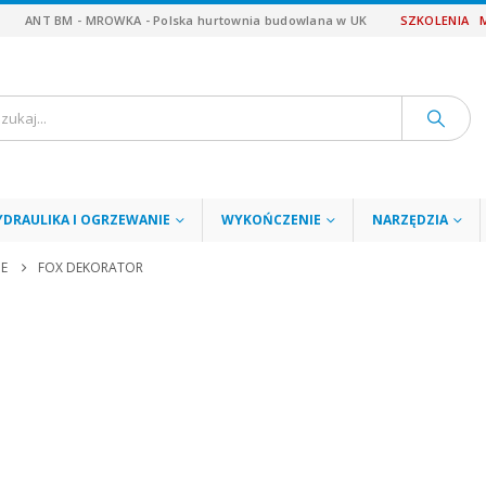
ANT BM - MROWKA - Polska hurtownia budowlana w UK
SZKOLENIA
YDRAULIKA I OGRZEWANIE
WYKOŃCZENIE
NARZĘDZIA
E
FOX DEKORATOR