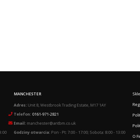
MANCHESTER
Skl
Reg
Adres:
Unit 8, Westbrook Trading Estate, M17 1AY
Telefon:
0161-971-2821
Pol
Email:
manchester@antbm.co.uk
Poli
3:00
Godziny otwarcia:
Pon - Pt: 7:00 - 17:00; Sobota: 8:00 - 13:00
O F