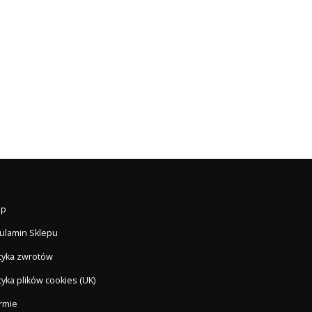
ep
ulamin Sklepu
ityka zwrotów
tyka plików cookies (UK)
irmie