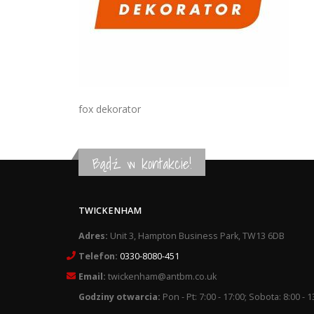
fox dekorator
Bądź w kontakcie!
TWICKENHAM
Adres:
Unit 3, Hampton Business Park, TW13 6DB
Telefon:
0330-8080-451
Email:
twickenham@antbm.co.uk
Godziny otwarcia:
Pon - Pt: 7:00 - 17:00; Sobota: 8:00 - 1