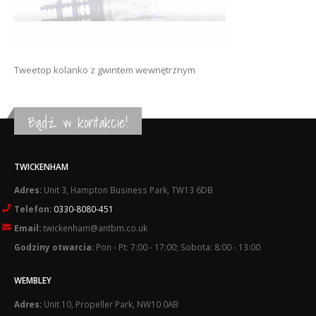
Tweetop kolanko z gwintem wewnętrznym
Bądź w kontakcie!
TWICKENHAM
Adres:
Unit 3, Hampton Business Park, TW13 6DB
Telefon:
0330-8080-451
Email:
twickenham@antbm.co.uk
Godziny otwarcia:
Pon - Pt: 7:00 - 17:00; Sobota: 8:00 - 13:00
WEMBLEY
Adres:
Unit 10, Propeller Park, NW10 0AB