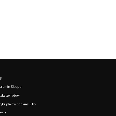
ep
ulamin Sklepu
ityka zwrotów
tyka plików cookies (UK)
irmie