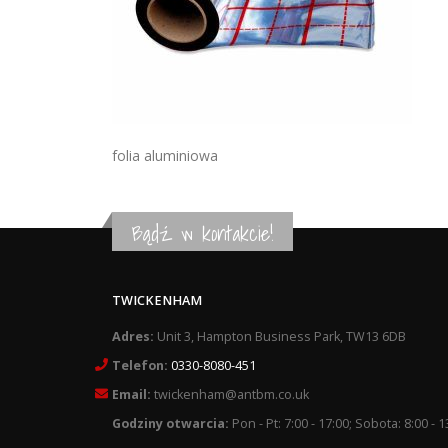
folia aluminiowa
Bądź w kontakcie!
TWICKENHAM
Adres:
Unit 3, Hampton Business Park, TW13 6DB
Telefon:
0330-8080-451
Email:
twickenham@antbm.co.uk
Godziny otwarcia:
Pon - Pt: 7:00 - 17:00; Sobota: 8:00 - 1