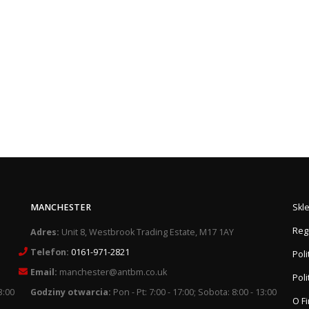
MANCHESTER
Skl
Reg
Adres:
Unit 8, Westbrook Trading Estate, M17 1AY
Telefon:
0161-971-2821
Pol
Email:
manchester@antbm.co.uk
Poli
3:00
Godziny otwarcia:
Pon - Pt: 7:00 - 17:00; Sobota: 8:00 - 13:00
O F