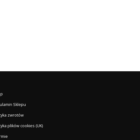
ep
ulamin Sklepu
ityka zwrotów
tyka plików cookies (UK)
irmie