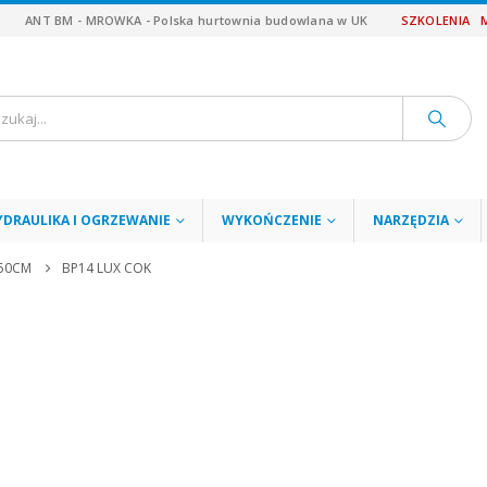
ANT BM - MROWKA - Polska hurtownia budowlana w UK
SZKOLENIA
YDRAULIKA I OGRZEWANIE
WYKOŃCZENIE
NARZĘDZIA
250CM
BP14 LUX COK