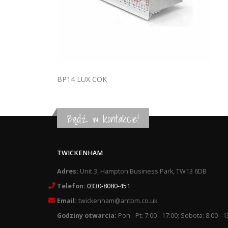
BP14 LUX COK
Bądź w kontakcie!
TWICKENHAM
Adres:
Unit 3, Hampton Business Park, TW13 6DB
Telefon:
0330-8080-451
Email:
twickenham@antbm.co.uk
Godziny otwarcia:
Pon - Pt: 7:00 - 17:00; Sobota: 8:00 - 1