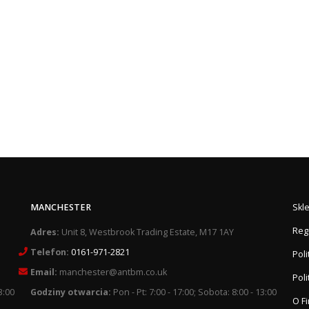
MANCHESTER
Skl
Reg
Adres:
Unit 8, Westbrook Trading Estate, M17 1AY
Telefon:
0161-971-2821
Pol
Email:
manchester@antbm.co.uk
Poli
3:00
Godziny otwarcia:
Pon - Pt: 7:00 - 17:00; Sobota: 8:00 - 13:00
O F