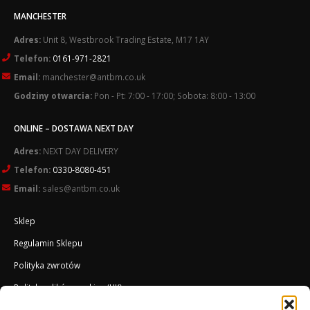
MANCHESTER
Adres:
Unit 8, Westbrook Trading Estate, M17 1AY
Telefon:
0161-971-2821
Email:
manchester@antbm.co.uk
Godziny otwarcia:
Pon - Pt: 7:00 - 17:00; Sobota: 8:00 - 13:00
ONLINE – DOSTAWA NEXT DAY
Adres:
NEXT DAY DELIVERY
Telefon:
0330-8080-451
Email:
sales@antbm.co.uk
Sklep
Regulamin Sklepu
Polityka zwrotów
Polityka plików cookies (UK)
O Firmie