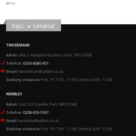
BP13
Bądź w kontakcie!
TWICKENHAM
Adres:
Unit 3, Hampton Business Park, TW13 6DB
Telefon:
0330-8080-451
Email:
twickenham@antbm.co.uk
Godziny otwarcia:
Pon - Pt: 7:00 - 17:00; Sobota: 8:00 - 13:00
WEMBLEY
Adres:
Unit 10, Propeller Park, NW10 0AB
Telefon:
0208-459-5397
Email:
wembley@antbm.co.uk
Godziny otwarcia:
Pon - Pt: 7:00 - 17:00; Sobota: 8:00 - 13:00