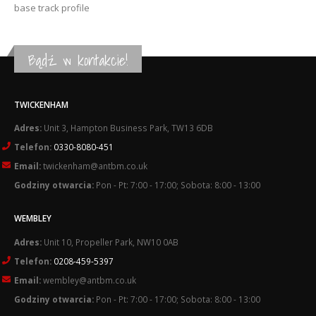
base track profile
Bądź w kontakcie!
TWICKENHAM
Adres:
Unit 3, Hampton Business Park, TW13 6DB
Telefon:
0330-8080-451
Email:
twickenham@antbm.co.uk
Godziny otwarcia:
Pon - Pt: 7:00 - 17:00; Sobota: 8:00 - 13:00
WEMBLEY
Adres:
Unit 10, Propeller Park, NW10 0AB
Telefon:
0208-459-5397
Email:
wembley@antbm.co.uk
Godziny otwarcia:
Pon - Pt: 7:00 - 17:00; Sobota: 8:00 - 13:00