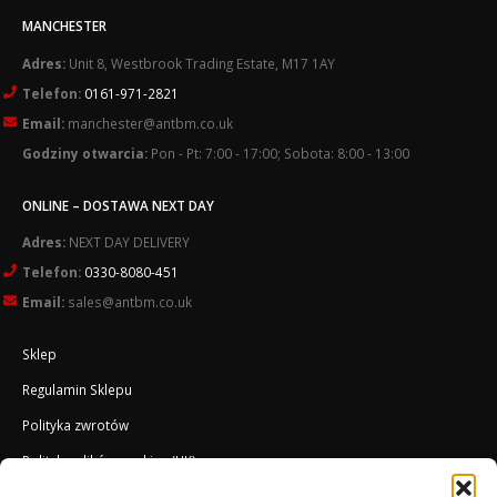
MANCHESTER
Adres:
Unit 8, Westbrook Trading Estate, M17 1AY
Telefon:
0161-971-2821
Email:
manchester@antbm.co.uk
Godziny otwarcia:
Pon - Pt: 7:00 - 17:00; Sobota: 8:00 - 13:00
ONLINE – DOSTAWA NEXT DAY
Adres:
NEXT DAY DELIVERY
Telefon:
0330-8080-451
Email:
sales@antbm.co.uk
Sklep
Regulamin Sklepu
Polityka zwrotów
Polityka plików cookies (UK)
O Firmie