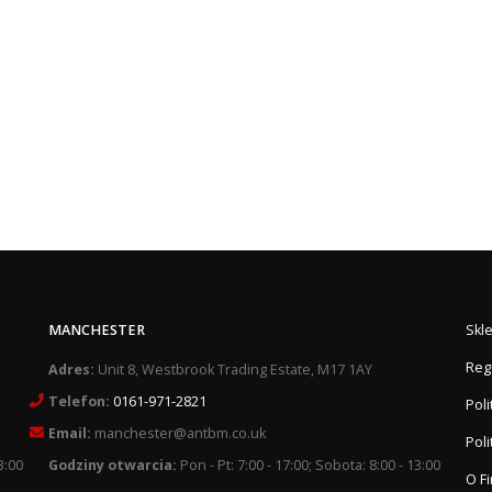
MANCHESTER
Skl
Reg
Adres:
Unit 8, Westbrook Trading Estate, M17 1AY
Telefon:
0161-971-2821
Pol
Email:
manchester@antbm.co.uk
Poli
3:00
Godziny otwarcia:
Pon - Pt: 7:00 - 17:00; Sobota: 8:00 - 13:00
O F