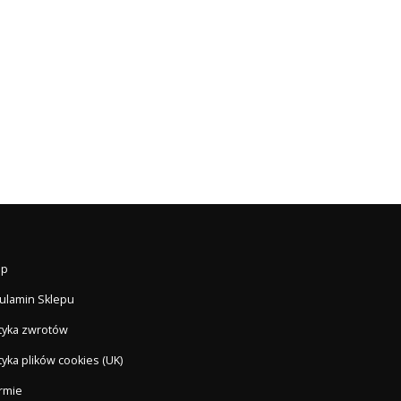
ep
ulamin Sklepu
ityka zwrotów
tyka plików cookies (UK)
irmie