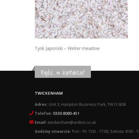
Tynk Japoński – Winter meadow
Bądź w kontakcie!
TWICKENHAM
Adres:
Unit 3, Hampton Business Park, TW13 6DB
Telefon:
0330-8080-451
Email:
twickenham@antbm.co.uk
Godziny otwarcia:
Pon - Pt: 7:00 - 17:00; Sobota: 8:00 - 1