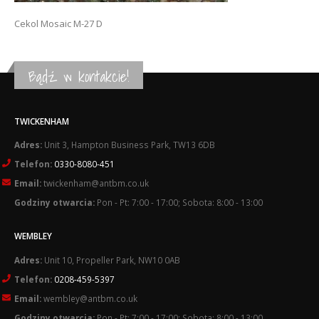
Cekol Mosaic M-27 D
Bądź w kontakcie!
TWICKENHAM
Adres:
Unit 3, Hampton Business Park, TW13 6DB
Telefon:
0330-8080-451
Email:
twickenham@antbm.co.uk
Godziny otwarcia:
Pon - Pt: 7:00 - 17:00; Sobota: 8:00 - 13:00
WEMBLEY
Adres:
Unit 10, Propeller Park, NW10 0AB
Telefon:
0208-459-5397
Email:
wembley@antbm.co.uk
Godziny otwarcia:
Pon - Pt: 7:00 - 17:00; Sobota: 8:00 - 13:00