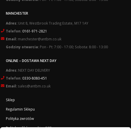
MANCHESTER
Adres:
Unit 8, Westbrook Trading Estate, M17 1AY
Telefon:
0161-971-2821
Email:
manchester@antbm.co.uk
Godziny otwarcia:
Pon - Pt: 7:00 - 17:00; Sobota: 8:00 - 13:00
ONLINE – DOSTAWA NEXT DAY
Adres:
NEXT DAY DELIVERY
Telefon:
0330-8080-451
Email:
sales@antbm.co.uk
Sklep
Regulamin Sklepu
Polityka zwrotów
Polityka plików cookies (UK)