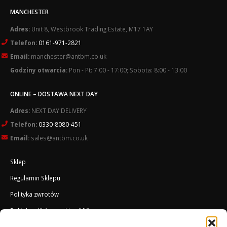
MANCHESTER
Adres:
Unit 8, Westbrook Trading Estate, M17 1AY
Telefon:
0161-971-2821
Email:
manchester@antbm.co.uk
Godziny otwarcia:
Pon - Pt: 7:00 - 17:00; Sobota: 8:00 - 13:00
ONLINE – DOSTAWA NEXT DAY
Adres:
NEXT DAY DELIVERY
Telefon:
0330-8080-451
Email:
sales@antbm.co.uk
Sklep
Regulamin Sklepu
Polityka zwrotów
Polityka plików cookies (UK)
O Firmie