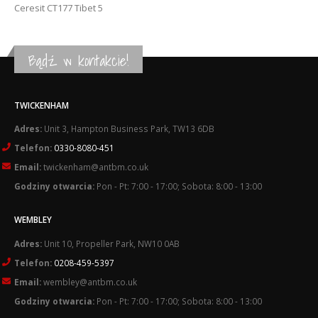
Ceresit CT177 Tibet 5
Bądź w kontakcie!
TWICKENHAM
Adres:
Unit 3, Hampton Business Park, TW13 6DB
Telefon:
0330-8080-451
Email:
twickenham@antbm.co.uk
Godziny otwarcia:
Pon - Pt: 7:00 - 17:00; Sobota: 8:00 - 13:00
WEMBLEY
Adres:
Unit 10, Propeller Park, NW10 0AB
Telefon:
0208-459-5397
Email:
wembley@antbm.co.uk
Godziny otwarcia:
Pon - Pt: 7:00 - 17:00; Sobota: 8:00 - 13:00