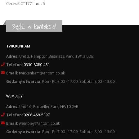
Ceresit CT177 Laos 6
Bądź w kontakcie!
TWICKENHAM
Adres:
Unit 3, Hampton Business Park, TW13 6DB
Telefon:
0330-8080-451
Email:
twickenham@antbm.co.uk
Godziny otwarcia:
Pon - Pt: 7:00 - 17:00; Sobota: 8:00 - 13:00
WEMBLEY
Adres:
Unit 10, Propeller Park, NW10 0AB
Telefon:
0208-459-5397
Email:
wembley@antbm.co.uk
Godziny otwarcia:
Pon - Pt: 7:00 - 17:00; Sobota: 8:00 - 13:00