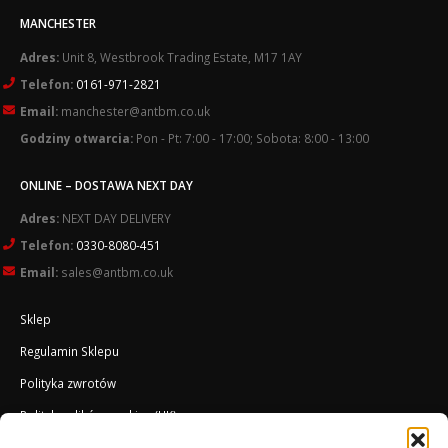
MANCHESTER
Adres:
Unit 8, Westbrook Trading Estate, M17 1AY
Telefon:
0161-971-2821
Email:
manchester@antbm.co.uk
Godziny otwarcia:
Pon - Pt: 7:00 - 17:00; Sobota: 8:00 - 13:00
ONLINE – DOSTAWA NEXT DAY
Adres:
NEXT DAY DELIVERY
Telefon:
0330-8080-451
Email:
sales@antbm.co.uk
Sklep
Regulamin Sklepu
Polityka zwrotów
Polityka plików cookies (UK)
O Firmie