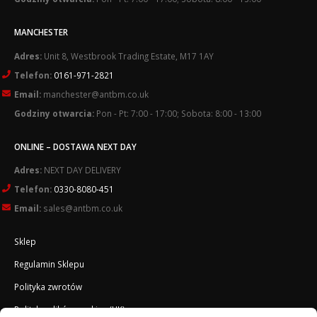
MANCHESTER
Adres:
Unit 8, Westbrook Trading Estate, M17 1AY
Telefon:
0161-971-2821
Email:
manchester@antbm.co.uk
Godziny otwarcia:
Pon - Pt: 7:00 - 17:00; Sobota: 8:00 - 13:00
ONLINE – DOSTAWA NEXT DAY
Adres:
NEXT DAY DELIVERY
Telefon:
0330-8080-451
Email:
sales@antbm.co.uk
Sklep
Regulamin Sklepu
Polityka zwrotów
Polityka plików cookies (UK)