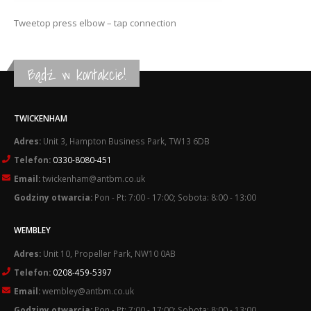
Tweetop press elbow – tap connection
Bądź w kontakcie!
TWICKENHAM
Adres:
Unit 3, Hampton Business Park, TW13 6DB
Telefon:
0330-8080-451
Email:
twickenham@antbm.co.uk
Godziny otwarcia:
Pon - Pt: 7:00 - 17:00; Sobota: 8:00 - 13:00
WEMBLEY
Adres:
Unit 10, Propeller Park, NW10 0AB
Telefon:
0208-459-5397
Email:
wembley@antbm.co.uk
Godziny otwarcia:
Pon - Pt: 7:00 - 17:00; Sobota: 8:00 - 13:00