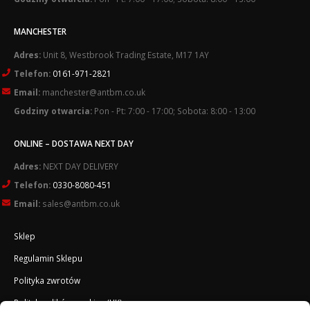
MANCHESTER
Adres:
Unit 8, Westbrook Trading Estate, M17 1AY
Telefon:
0161-971-2821
Email:
manchester@antbm.co.uk
Godziny otwarcia:
Pon - Pt: 7:00 - 17:00; Sobota: 8:00 - 13:00
ONLINE – DOSTAWA NEXT DAY
Adres:
NEXT DAY DELIVERY
Telefon:
0330-8080-451
Email:
sales@antbm.co.uk
Sklep
Regulamin Sklepu
Polityka zwrotów
Polityka plików cookies (UK)