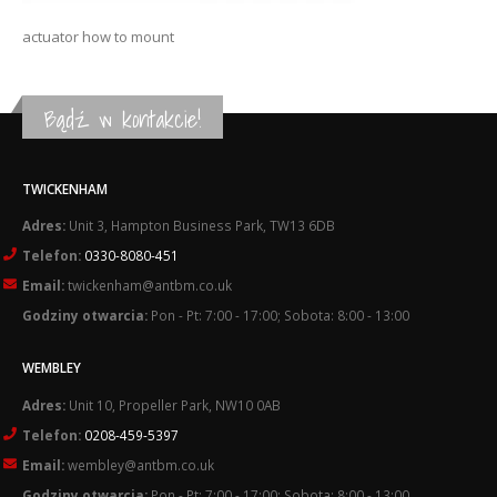
actuator how to mount
Bądź w kontakcie!
TWICKENHAM
Adres:
Unit 3, Hampton Business Park, TW13 6DB
Telefon:
0330-8080-451
Email:
twickenham@antbm.co.uk
Godziny otwarcia:
Pon - Pt: 7:00 - 17:00; Sobota: 8:00 - 13:00
WEMBLEY
Adres:
Unit 10, Propeller Park, NW10 0AB
Telefon:
0208-459-5397
Email:
wembley@antbm.co.uk
Godziny otwarcia:
Pon - Pt: 7:00 - 17:00; Sobota: 8:00 - 13:00