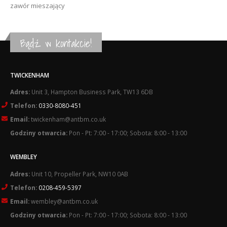
zawór mieszający
Bądź w kontakcie!
TWICKENHAM
Adres:
Unit 3, Hampton Business Park, TW13 6DB
Telefon:
0330-8080-451
Email:
twickenham@antbm.co.uk
Godziny otwarcia:
Pon - Pt: 7:00 - 17:00; Sobota: 8:00 - 13:00
WEMBLEY
Adres:
Unit 10, Propeller Park, NW10 0AB
Telefon:
0208-459-5397
Email:
wembley@antbm.co.uk
Godziny otwarcia:
Pon - Pt: 7:00 - 17:00; Sobota: 8:00 - 13:00