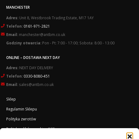
MANCHESTER
Adres:
Unit 8, Westbrook Trading Estate, M17 1AY
Telefon:
0161-971-2821
Email:
manchester@antbm.co.uk
Godziny otwarcia:
Pon - Pt: 7:00 - 17:00; Sobota: 8:00 - 13:00
ONLINE – DOSTAWA NEXT DAY
Adres:
NEXT DAY DELIVERY
Telefon:
0330-8080-451
Email:
sales@antbm.co.uk
Sklep
Regulamin Sklepu
Polityka zwrotów
Polityka plików cookies (UK)
O Firmie