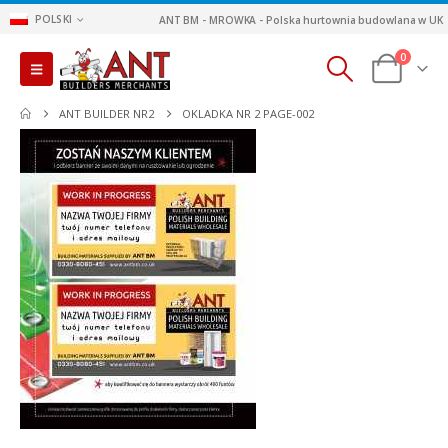
POLSKI
ANT BM - MROWKA - Polska hurtownia budowlana w UK
0
ANT BUILDER NR2
OKLADKA NR 2 PAGE-002