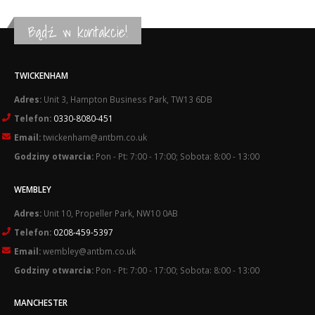
Bądź w kontakcie!
TWICKENHAM
Adres:
Unit 3, Hampton Business Park, TW13 6DB
Telefon:
0330-8080-451
Email:
twickenham@antbm.co.uk
Godziny otwarcia:
Pon - Pt: 7:00 - 17:00; Sobota: 8:00 - 13:00
WEMBLEY
Adres:
Unit 10, Propeller Park, NW10 0AB
Telefon:
0208-459-5397
Email:
wembley@antbm.co.uk
Godziny otwarcia:
Pon - Pt: 7:00 - 17:00; Sobota: 8:00 - 13:00
MANCHESTER