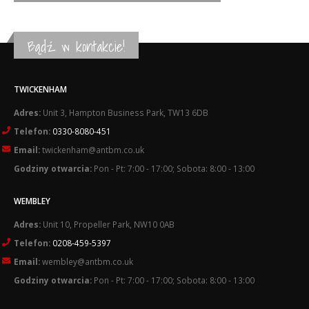
Bądź w kontakcie!
TWICKENHAM
Adres:
Unit 3, Hampton Business Park, TW13 6DB
Telefon:
0330-8080-451
Email:
twickenham@antbm.co.uk
Godziny otwarcia:
Pon - Pt: 7:00 - 17:00; Sobota: 8:00 - 13:00
WEMBLEY
Adres:
Unit 10, Propeller Park, NW10 0AB
Telefon:
0208-459-5397
Email:
wembley@antbm.co.uk
Godziny otwarcia:
Pon - Pt: 7:00 - 17:00; Sobota: 8:00 - 13:00