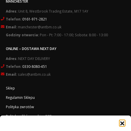
MANCHESTER
Adres:
Unit 8, Westbrook Trading Estate, M17 1AY
Telefon:
0161-971-2821
Email:
manchester@antbm.co.uk
Godziny otwarcia:
Pon - Pt: 7:00 - 17:00; Sobota: 8:00 - 13:00
ONLINE – DOSTAWA NEXT DAY
Adres:
NEXT DAY DELIVERY
Telefon:
0330-8080-451
Email:
sales@antbm.co.uk
Sklep
Regulamin Sklepu
Polityka zwrotów
Polityka plików cookies (UK)
O Firmie