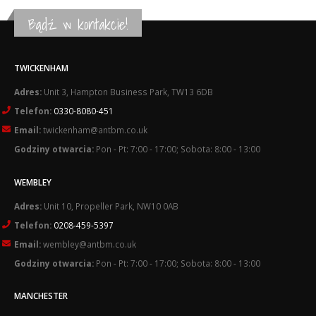
Bądź w kontakcie!
TWICKENHAM
Adres:
Unit 3, Hampton Business Park, TW13 6DB
Telefon:
0330-8080-451
Email:
twickenham@antbm.co.uk
Godziny otwarcia:
Pon - Pt: 7:00 - 17:00; Sobota: 8:00 - 13:00
WEMBLEY
Adres:
Unit 10, Propeller Park, NW10 0AB
Telefon:
0208-459-5397
Email:
wembley@antbm.co.uk
Godziny otwarcia:
Pon - Pt: 7:00 - 17:00; Sobota: 8:00 - 13:00
MANCHESTER