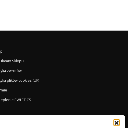
ep
ulamin Sklepu
ityka zwrotów
tyka plików cookies (UK)
irmie
ieplenie EWI ETICS