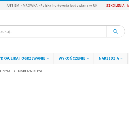
ANT BM - MROWKA - Polska hurtownia budowlana w UK
SZKOLENIA
YDRAULIKA I OGRZEWANIE
WYKOŃCZENIE
NARZĘDZIA
JEDNYM
NAROŻNIKI PVC