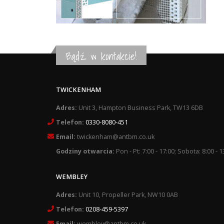
Bądź w kontakcie!
TWICKENHAM
Adres:
Unit 3, Hampton Business Park, TW13 6DB
Telefon:
0330-8080-451
Email:
twickenham@antbm.co.uk
Godziny otwarcia:
Pon - Pt: 7:00 - 17:00; Sobota: 8:00 - 1
WEMBLEY
Adres:
Unit 10, Propeller Park, NW10 0AB
Telefon:
0208-459-5397
Email:
wembley@antbm.co.uk