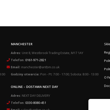
MANCHESTER
Skl
Reg
Adres:
Unit 8, Westbrook Trading Estate, M17 1AY
Telefon:
0161-971-2821
Pol
Email:
manchester@antbm.co.uk
Poli
3:00
Godziny otwarcia:
Pon - Pt: 7:00 - 17:00; Sobota: 8:00 - 13:00
O F
Doc
ONLINE – DOSTAWA NEXT DAY
Adres:
NEXT DAY DELIVERY
Telefon:
0330-8080-451
Email:
sales@antbm.co.uk