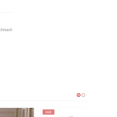
chniach
SALE
SALE