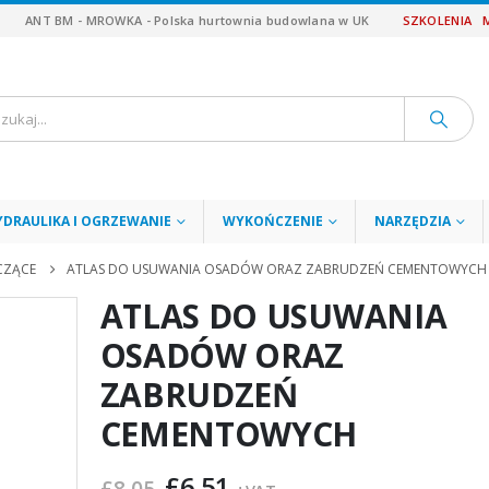
ANT BM - MROWKA - Polska hurtownia budowlana w UK
SZKOLENIA
YDRAULIKA I OGRZEWANIE
WYKOŃCZENIE
NARZĘDZIA
CZĄCE
ATLAS DO USUWANIA OSADÓW ORAZ ZABRUDZEŃ CEMENTOWYCH
ATLAS DO USUWANIA
OSADÓW ORAZ
ZABRUDZEŃ
CEMENTOWYCH
Pierwotna
Aktualna
£
6.51
£
8.05