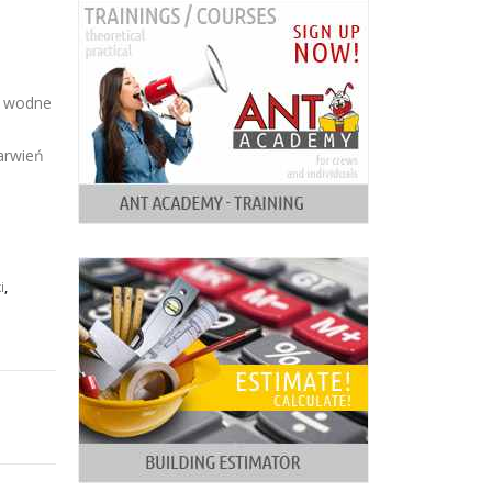
i wodne
arwień
i
,