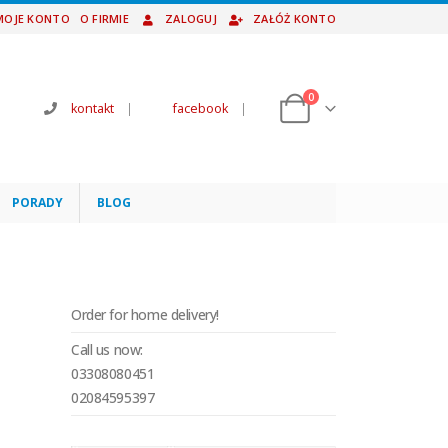
MOJE KONTO
O FIRMIE
ZALOGUJ
ZAŁÓŻ KONTO
0
kontakt
|
facebook
|
PORADY
BLOG
Order for home delivery!
Call us now:
03308080451
02084595397