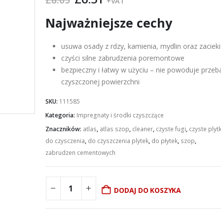
+VAT
cena
cena
wynosiła:
wynosi:
Najważniejsze cechy
£8.05.
£6.51.
usuwa osady z rdzy, kamienia, mydlin oraz zaciek
czyści silne zabrudzenia poremontowe
bezpieczny i łatwy w użyciu – nie powoduje przeb
czyszczonej powierzchni
SKU:
111585
Kategoria:
Impregnaty i środki czyszczące
Znaczników:
atlas
,
atlas szop
,
cleaner
,
czyste fugi
,
czyste plytk
do czysczenia
,
do czyszczenia plytek
,
do płytek
,
szop
,
zabrudzen cementowych
DODAJ DO KOSZYKA