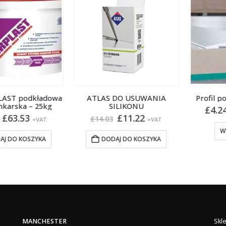
ST podkładowa
ATLAS DO USUWANIA
Profil pozi
ska – 25kg
SILIKONU
£
4.24
–
erwotna
Aktualna
Pierwotna
Aktualna
3.53
£
11.22
£
14.03
+VAT
+VAT
na
cena
cena
cena
WYBIE
nosiła:
wynosi:
wynosiła:
wynosi:
O KOSZYKA
DODAJ DO KOSZYKA
3.15.
£63.53.
£14.03.
£11.22.
MANCHESTER
Skl