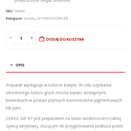
podłoża może ulegać zmianom)
SKU:
100692
Kategorie:
Grunty
,
SYSTEM DOCIEPLEŃ
DODAJ DO KOSZYKA
OPIS
Preparat występuje w kolorze białym. W celu uzyskania
określonego koloru grunt można barwić dostępnymi
barwnikami w postaci płynnych koncentratów pigmentowych
lub past.
CEKOL GB-87 jest preparatem na bazie wodorozcieńczalnej
żywicy akrylowej, służącym do przygotowania podłoża przed