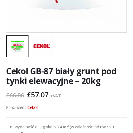
Cekol GB-87 biały grunt pod
tynki elewacyjne – 20kg
Pierwotna
Aktualna
£
57.07
£
66.86
+VAT
cena
cena
wynosiła:
wynosi:
Producent
Cekol
£66.86.
£57.07.
2
wydajność z 1 kg około 3-4 m
(w zależności od rodzaju