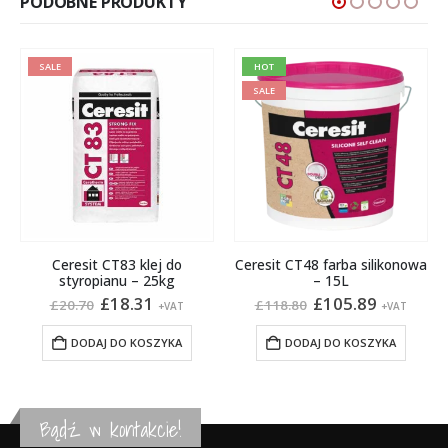
PODOBNE PRODUKTY
SALE
HOT
SALE
Ceresit CT83 klej do
Ceresit CT48 farba silikonowa
styropianu – 25kg
– 15L
na
Pierwotna
Aktualna
Pierwotna
Aktualn
£
18.31
£
105.89
£
20.70
£
118.80
+VAT
+VAT
cena
cena
cena
cena
:
wynosiła:
wynosi:
wynosiła:
wynosi:
DODAJ DO KOSZYKA
DODAJ DO KOSZYKA
£20.70.
£18.31.
£118.80.
£105.89.
Bądź w kontakcie!