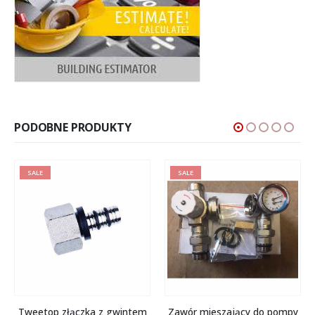
PODOBNE PRODUKTY
SALE
SALE
Tweetop złączka z gwintem
Zawór mieszający do pompy