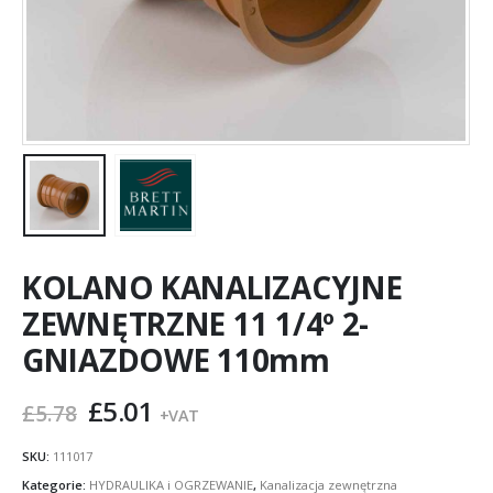
KOLANO KANALIZACYJNE
ZEWNĘTRZNE 11 1/4º 2-
GNIAZDOWE 110mm
Pierwotna
Aktualna
£
5.01
£
5.78
+VAT
cena
cena
wynosiła:
wynosi:
SKU:
111017
£5.78.
£5.01.
Kategorie:
HYDRAULIKA i OGRZEWANIE
,
Kanalizacja zewnętrzna