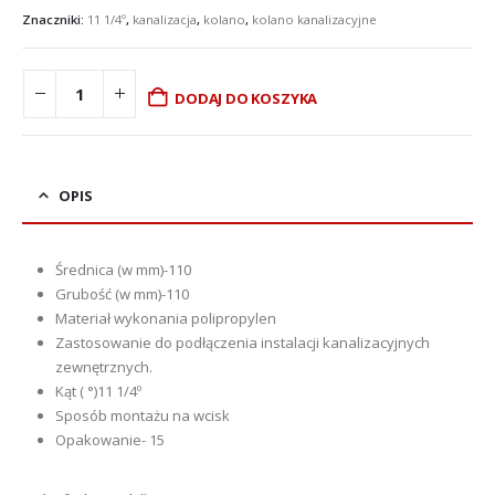
Znaczniki:
11 1/4º
,
kanalizacja
,
kolano
,
kolano kanalizacyjne
DODAJ DO KOSZYKA
OPIS
Średnica (w mm)-
110
Grubość (w mm)-
110
Materiał wykonania
polipropylen
Zastosowanie d
o podłączenia instalacji kanalizacyjnych
zewnętrznych.
Kąt ( °)11 1/4º
Sposób montażu
na wcisk
Opakowanie- 15