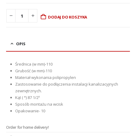
DODAJ DO KOSZYKA
OPIS
Średnica (w mm)-
110
Grubość (w mm)-
110
Materiał wykonania
polipropylen
Zastosowanie d
o podłączenia instalacji kanalizacyjnych
zewnętrznych.
Kąt ( °) 87 1/2º
Sposób montażu
na wcisk
Opakowanie- 10
Order for home delivery!