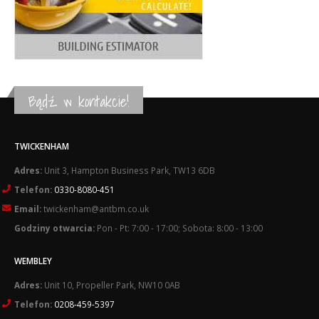
Bądź w kontakcie!
TWICKENHAM
Adres:
Unit 3, Hampton Business Park, TW13 6DB
Telefon:
0330-8080-451
Email:
twickenham@antbm.co.uk
Godziny otwarcia:
Pon - Pt: 7:00 - 17:00; Sobota: 8:00 - 13:00
WEMBLEY
Adres:
Unit 10, Propeller Park, NW10 0AB
Telefon:
0208-459-5397