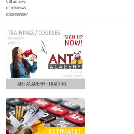
Call us now:
03308080451
02084595397