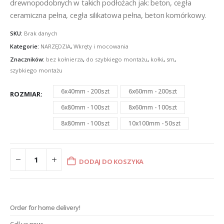
drewnopodobnych w takich podłożach jak: beton, cegła
ceramiczna pełna, cegła silikatowa pełna, beton komórkowy.
SKU:
Brak danych
Kategorie:
NARZĘDZIA
,
Wkręty i mocowania
Znaczników:
bez kołnierza
,
do szybkiego montażu
,
kołki
,
sm
,
szybkiego montażu
6x40mm - 200szt
6x60mm - 200szt
ROZMIAR
6x80mm - 100szt
8x60mm - 100szt
8x80mm - 100szt
10x100mm - 50szt
DODAJ DO KOSZYKA
Order for home delivery!