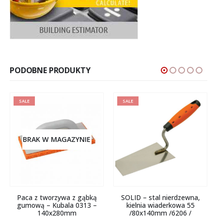
PODOBNE PRODUKTY
SALE
SALE
BRAK W MAGAZYNIE
Paca z tworzywa z gąbką
SOLID – stal nierdzewna,
gumową – Kubala 0313 –
kielnia wiaderkowa 55
140x280mm
/80x140mm /6206 /