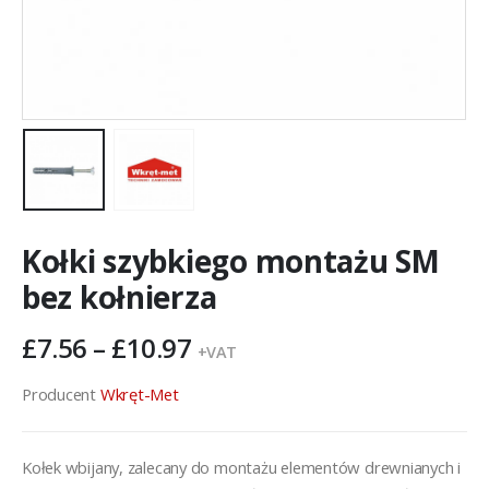
Kołki szybkiego montażu SM
bez kołnierza
Zakres
£
7.56
–
£
10.97
+VAT
cen:
od
Producent
Wkręt-Met
£7.56
do
Kołek wbijany, zalecany do montażu elementów drewnianych i
£10.97