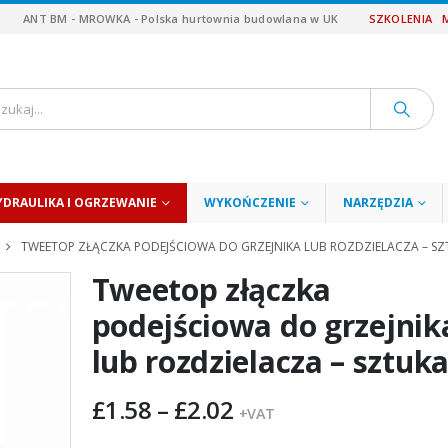
ANT BM - MROWKA - Polska hurtownia budowlana w UK
SZKOLENIA
YDRAULIKA I OGRZEWANIE
WYKOŃCZENIE
NARZĘDZIA
TWEETOP ZŁĄCZKA PODEJŚCIOWA DO GRZEJNIKA LUB ROZDZIELACZA – S
Tweetop złączka
podejściowa do grzejnik
lub rozdzielacza – sztuk
Zakres
£
1.58
–
£
2.02
+VAT
cen: