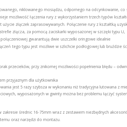
sowanego, niklowanego mosiądzu, odpornego na odcynkowanie, co 
ieje możliwość łączenia rury z wykorzystaniem trzech typów kształt
użycie złączek zaprasowywanych. Połączenie rury z kształtką uzys
 strefie złącza, za pomocą zaciskarki wyposażonej w szczęki typu U,
połączeniowej gwarantują dwie uszczelki oringowe idealnie
eń tego typu jest możliwe w szlichcie podłogowej lub bruździe śc
rak przecieków, przy znikomej możliwości popełnienia błędu – odwr
iem przyjaznym dla użytkownika
wania jest 5 razy szybsza w wykonaniu niż tradycyjna lutowana z mie
ejściowych, wyposażonych w gwinty można bez problemu łączyć syst
i w zakresie średnic 16-75mm wraz z zestawem niezbędnych akcesor
temu oraz narzędzi do montażu.