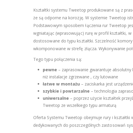
Kształtki systemu Tweetop produkowane są z pra
że są odporne na korozję. W systemie Tweetop istn
Podstawowym sposobem łączenia rur Tweetop jest 
wgniatając (wprasowując) rurę w profil kształtki, w
dostosowane do typu kształtki. Szczelność komory 
wkomponowane w strefę złącza. Wykonywanie połącz
Tego typu połączenia są:
pewne
– zaprasowanie gwarantuje absolutny b
niż instalacje zgrzewane , czy lutowane
łatwe w montażu
– zaciskarka jest urządzen
szybkie i powtarzalne
– technologia zapraso
uniwersalne
– poprzez użycie kształtek prz
Tweetop ze wszelkiego typu armaturą
Oferta Systemu Tweetop obejmuje rury i kształtk
dedykowanych do poszczególnych zastosowań sys