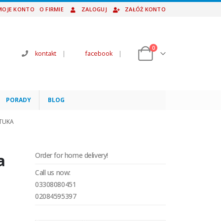
MOJE KONTO
O FIRMIE
ZALOGUJ
ZAŁÓŻ KONTO
0
kontakt
|
facebook
|
PORADY
BLOG
ZTUKA
a
Order for home delivery!
Call us now:
a
03308080451
02084595397