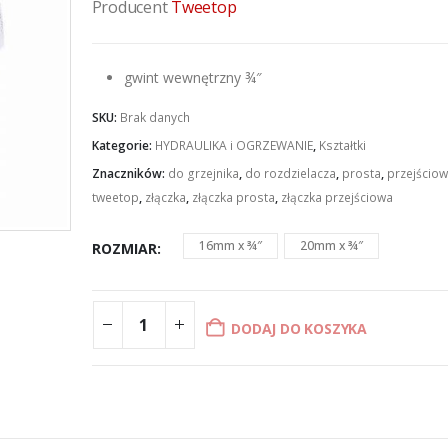
od
Producent
Tweetop
£1.58
do
£2.02
gwint wewnętrzny ¾″
SKU:
Brak danych
Kategorie:
HYDRAULIKA i OGRZEWANIE
,
Kształtki
Znaczników:
do grzejnika
,
do rozdzielacza
,
prosta
,
przejścio
tweetop
,
złączka
,
złączka prosta
,
złączka przejściowa
16mm x ¾″
20mm x ¾″
ROZMIAR
DODAJ DO KOSZYKA