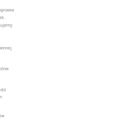
sprawia
ek.
kujemy
iennej.
otnie
dzi
em
iów