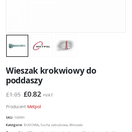
Wieszak krokwiowy do
poddaszy
Pierwotna
Aktualna
£
0.82
£
1.05
+VAT
cena
cena
wynosiła:
wynosi:
Producent
Metpol
£1.05.
£0.82.
SKU:
100991
Kategorie:
BUDOWA
,
Sucha zabudowa
,
Wieszaki