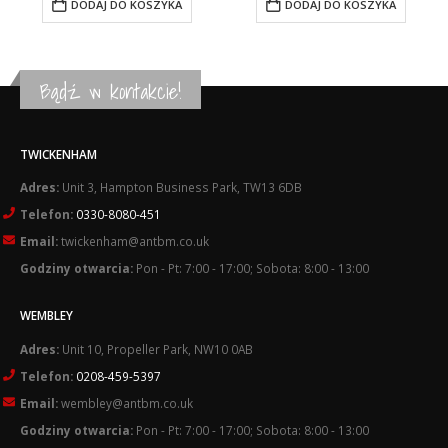
DODAJ DO KOSZYKA
DODAJ DO KOSZYKA
£0.62.
£0.57.
£13.82.
£12.32.
Bądź w kontakcie!
TWICKENHAM
Adres:
Unit 3, Hampton Business Park, TW13 6DB
Telefon:
0330-8080-451
Email:
twickenham@antbm.co.uk
Godziny otwarcia:
Pon - Pt: 7:00 - 17:00; Sobota: 8:00 - 13:00
WEMBLEY
Adres:
Unit 10, Propeller Park, NW10 0AB
Telefon:
0208-459-5397
Email:
wembley@antbm.co.uk
Godziny otwarcia:
Pon - Pt: 7:00 - 17:00; Sobota: 8:00 - 13:00