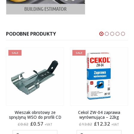
PODOBNE PRODUKTY
SALE
SALE
Wieszak obrotowy ze
Cekol ZW-04 zaprawa
sprężyną WSO do profili CD
wyrównująca – 22kg
na
Pierwotna
Aktualna
Pierwotna
Aktualna
£
0.57
£
12.32
£
0.62
£
13.82
+VAT
+VAT
cena
cena
cena
cena
:
wynosiła:
wynosi:
wynosiła:
wynosi: