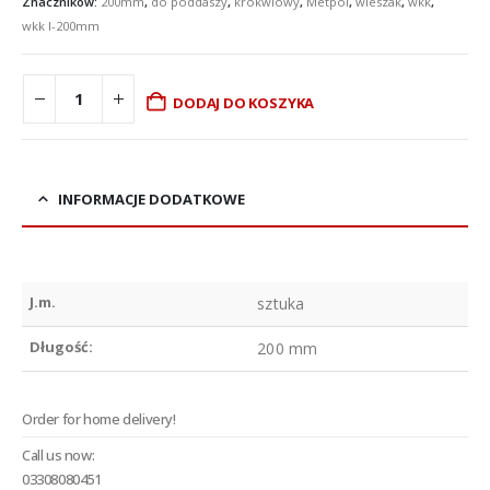
Znaczników:
200mm
,
do poddaszy
,
krokwiowy
,
Metpol
,
wieszak
,
wkk
,
wkk l-200mm
DODAJ DO KOSZYKA
INFORMACJE DODATKOWE
J.m.
sztuka
Długość:
200 mm
Order for home delivery!
Call us now:
03308080451