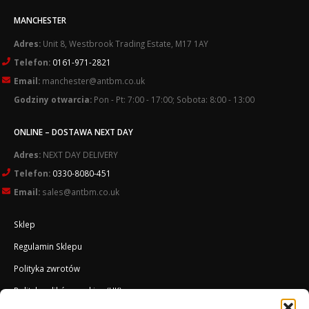
MANCHESTER
Adres:
Unit 8, Westbrook Trading Estate, M17 1AY
Telefon:
0161-971-2821
Email:
manchester@antbm.co.uk
Godziny otwarcia:
Pon - Pt: 7:00 - 17:00; Sobota: 8:00 - 13:00
ONLINE – DOSTAWA NEXT DAY
Adres:
NEXT DAY DELIVERY
Telefon:
0330-8080-451
Email:
sales@antbm.co.uk
Sklep
Regulamin Sklepu
Polityka zwrotów
Polityka plików cookies (UK)