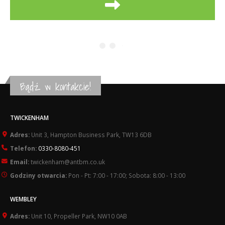
Bądź w kontakcie!
TWICKENHAM
Adres:
Unit 3, Hampton Business Park, TW13 6DB
Telefon:
0330-8080-451
Email:
twickenham@antbm.co.uk
Godziny otwarcia:
Pon - Pt: 7:00 - 17:00; Sobota: 8:00 - 13:00
WEMBLEY
Adres:
Unit 10, Propeller Park, NW10 0AB