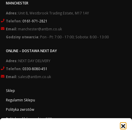
MANCHESTER
Adres:
Unit 8, Westbrook Trading Estate, M17 1AY
Telefon:
0161-971-2821
Email:
manchester@antbm.co.uk
Godziny otwarcia:
Pon - Pt: 7:00 - 17:00; Sobota: 8:00 - 13:00
ONLINE – DOSTAWA NEXT DAY
Adres:
NEXT DAY DELIVERY
Telefon:
0330-8080-451
Email:
sales@antbm.co.uk
Sklep
Regulamin Sklepu
Polityka zwrotów
Polityka plików cookies (UK)
O Firmie