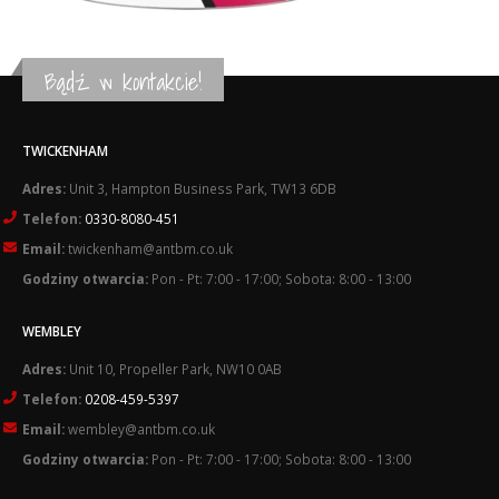
Bądź w kontakcie!
TWICKENHAM
Adres:
Unit 3, Hampton Business Park, TW13 6DB
Telefon:
0330-8080-451
Email:
twickenham@antbm.co.uk
Godziny otwarcia:
Pon - Pt: 7:00 - 17:00; Sobota: 8:00 - 13:00
WEMBLEY
Adres:
Unit 10, Propeller Park, NW10 0AB
Telefon:
0208-459-5397
Email:
wembley@antbm.co.uk
Godziny otwarcia:
Pon - Pt: 7:00 - 17:00; Sobota: 8:00 - 13:00