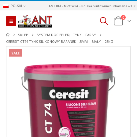
POLSKI
ANT BM - MROWKA - Polska hurtownia budowlana w UK
0
SKLEP
SYSTEM DOCIEPLEŃ
,
TYNKI I FARBY
CERESIT CT74 TYNK SILIKONOWY BARANEK 1.5MM – BIAŁY – 25KG
SALE