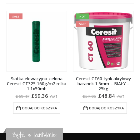
SALE
HOT
SALE
Siatka elewacyjna zielona
Ceresit CT60 tynk akrylowy
Ceresit CT325 160g/m2 rolka
baranek 1.5mm – BIAŁY –
1.1x50mb
25kg
Pierwotna
Aktualna
Pierwotna
Aktualna
£
59.36
£
48.84
£
69.47
£
57.05
+VAT
+VAT
cena
cena
cena
cena
wynosiła:
wynosi:
wynosiła:
wynosi:
DODAJ DO KOSZYKA
DODAJ DO KOSZYKA
£69.47.
£59.36.
£57.05.
£48.84.
Bądź w kontakcie!