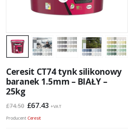
Ceresit CT74 tynk silikonowy
baranek 1.5mm – BIAŁY –
25kg
Pierwotna
Aktualna
£
67.43
£
74.50
+VAT
cena
cena
wynosiła:
wynosi:
Producent
Ceresit
£74.50.
£67.43.