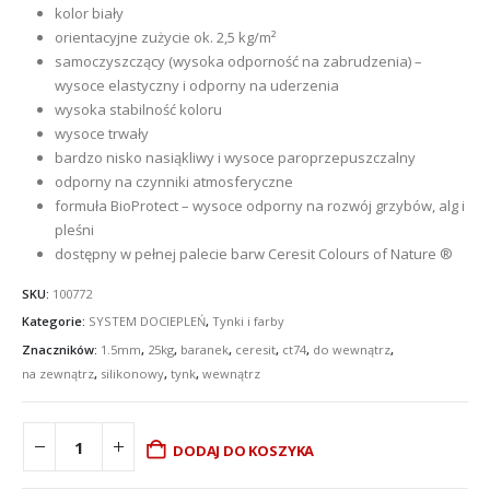
kolor biały
orientacyjne zużycie ok. 2,5 kg/m²
samoczyszczący (wysoka odporność na zabrudzenia) –
wysoce elastyczny i odporny na uderzenia
wysoka stabilność koloru
wysoce trwały
bardzo nisko nasiąkliwy i wysoce paroprzepuszczalny
odporny na czynniki atmosferyczne
formuła BioProtect – wysoce odporny na rozwój grzybów, alg i
pleśni
dostępny w pełnej palecie barw Ceresit Colours of Nature ®
SKU:
100772
Kategorie:
SYSTEM DOCIEPLEŃ
,
Tynki i farby
Znaczników:
1.5mm
,
25kg
,
baranek
,
ceresit
,
ct74
,
do wewnątrz
,
na zewnątrz
,
silikonowy
,
tynk
,
wewnątrz
DODAJ DO KOSZYKA