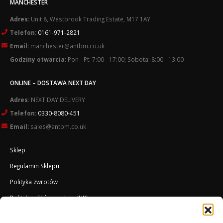
MANCHESTER
Adres:
Unit 8, Westbrook Trading Estate, M17 1AY
Telefon:
0161-971-2821
Email:
manchester@antbm.co.uk
Godziny otwarcia:
Pon - Pt: 7:00 - 17:00; Sobota: 8:00 - 13:00
ONLINE – DOSTAWA NEXT DAY
Adres:
NEXT DAY DELIVERY
Telefon:
0330-8080-451
Email:
sales@antbm.co.uk
Sklep
Regulamin Sklepu
Polityka zwrotów
Polityka plików cookies (UK)
O Firmie