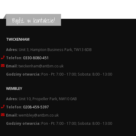
Bądź w kontakcie!
TWICKENHAM
Adres:
Unit 3, Hampton Business Park, TW13 6DB
Telefon:
0330-8080-451
Email:
twickenham@antbm.co.uk
Godziny otwarcia:
Pon - Pt: 7:00 - 17:00; Sobota: 8:00 - 13:00
WEMBLEY
Adres:
Unit 10, Propeller Park, NW10 0AB
Telefon:
0208-459-5397
Email:
wembley@antbm.co.uk
Godziny otwarcia:
Pon - Pt: 7:00 - 17:00; Sobota: 8:00 - 13:00