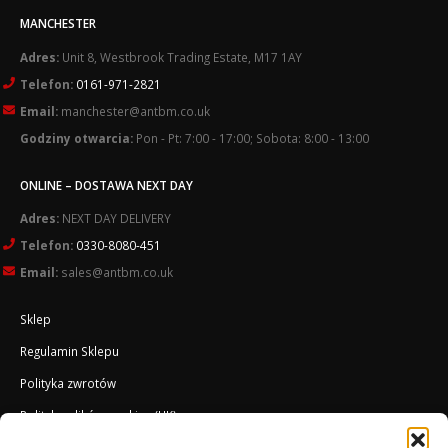
MANCHESTER
Adres:
Unit 8, Westbrook Trading Estate, M17 1AY
Telefon:
0161-971-2821
Email:
manchester@antbm.co.uk
Godziny otwarcia:
Pon - Pt: 7:00 - 17:00; Sobota: 8:00 - 13:00
ONLINE – DOSTAWA NEXT DAY
Adres:
NEXT DAY DELIVERY
Telefon:
0330-8080-451
Email:
sales@antbm.co.uk
Sklep
Regulamin Sklepu
Polityka zwrotów
Polityka plików cookies (UK)
O Firmie