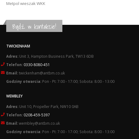
Metpol wieszak WKK
Bądź w kontakcie!
TWICKENHAM
Adres:
Unit 3, Hampton Business Park, TW13 6DB
Telefon:
0330-8080-451
Email:
twickenham@antbm.co.uk
Godziny otwarcia:
Pon - Pt: 7:00 - 17:00; Sobota: 8:00 - 13:00
WEMBLEY
Adres:
Unit 10, Propeller Park, NW10 0AB
Telefon:
0208-459-5397
Email:
wembley@antbm.co.uk
Godziny otwarcia:
Pon - Pt: 7:00 - 17:00; Sobota: 8:00 - 13:00