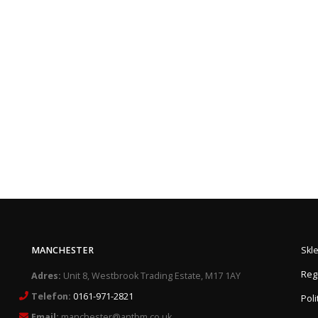
MANCHESTER
Skl
Reg
Adres:
Unit 8, Westbrook Trading Estate, M17 1AY
Telefon:
0161-971-2821
Pol
Email:
manchester@antbm.co.uk