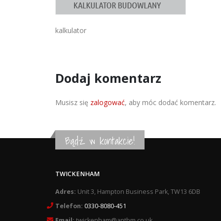
kalkulator
Dodaj komentarz
Musisz się
zalogować
, aby móc dodać komentarz.
Bądź w kontakcie!
TWICKENHAM
Adres:
Unit 3, Hampton Business Park, TW13 6DB
Telefon:
0330-8080-451
Email:
twickenham@antbm.co.uk