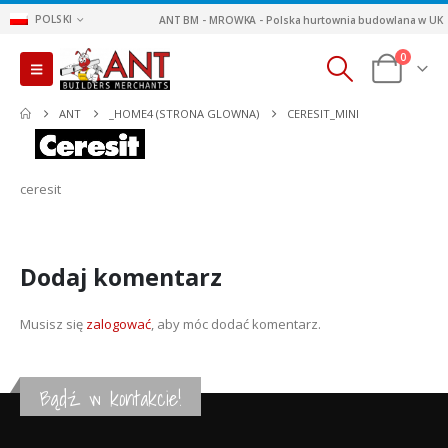
POLSKI
ANT BM - MROWKA - Polska hurtownia budowlana w UK
0
ANT
_HOME4 (STRONA GLOWNA)
CERESIT_MINI
ceresit
Dodaj komentarz
Musisz się
zalogować
, aby móc dodać komentarz.
Bądź w kontakcie!