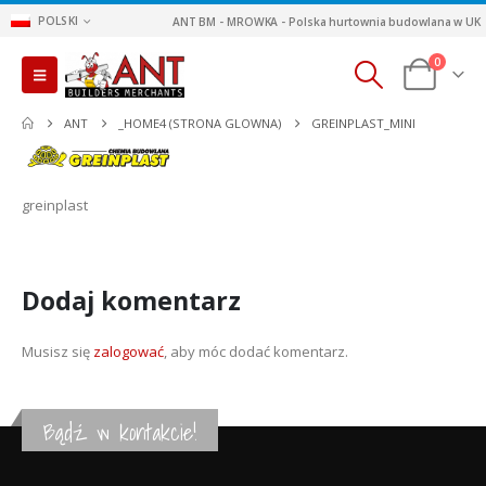
POLSKI
ANT BM - MROWKA - Polska hurtownia budowlana w UK
0
ANT
_HOME4 (STRONA GLOWNA)
GREINPLAST_MINI
greinplast
Dodaj komentarz
Musisz się
zalogować
, aby móc dodać komentarz.
Bądź w kontakcie!