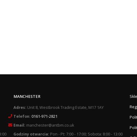
MANCHESTER
Skl
Reg
Adres:
Unit 8, Westbrook Trading Estate, M17 1AY
Telefon:
0161-971-2821
Pol
Email:
manchester@antbm.co.uk
Poli
3:00
Godziny otwarcia:
Pon - Pt: 7:00 - 17:00; Sobota: 8:00 - 13:00