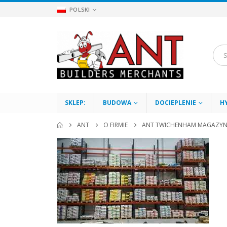
POLSKI
SKLEP:
BUDOWA
DOCIEPLENIE
H
ANT
O FIRMIE
ANT TWICHENHAM MAGAZY