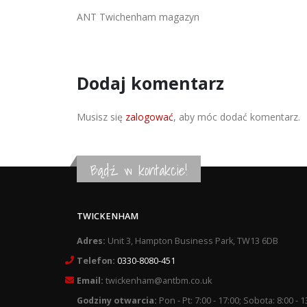
ANT Twichenham magazyn
Dodaj komentarz
Musisz się
zalogować
, aby móc dodać komentarz.
Bądź w kontakcie!
TWICKENHAM
Adres:
Unit 3, Hampton Business Park, TW13 6DB
Telefon:
0330-8080-451
Email:
twickenham@antbm.co.uk
Godziny otwarcia:
Pon - Pt: 7:00 - 17:00; Sobota: 8:00 - 1