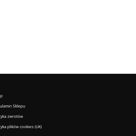
ep
ulamin Sklepu
ityka zwrotów
tyka plików cookies (UK)