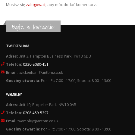
Musisz się
zalogować
, aby móc dodać komentarz.
Bądź w kontakcie!
TWICKENHAM
Adres:
Unit 3, Hampton Business Park, TW13 6DB
Telefon:
0330-8080-451
Email:
twickenham@antbm.co.uk
Godziny otwarcia:
Pon - Pt: 7:00 - 17:00; Sobota: 8:00 - 13:00
WEMBLEY
Adres:
Unit 10, Propeller Park, NW10 0AB
Telefon:
0208-459-5397
Email:
wembley@antbm.co.uk
Godziny otwarcia:
Pon - Pt: 7:00 - 17:00; Sobota: 8:00 - 13:00