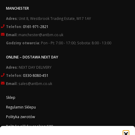
MANCHESTER
Adres:
Unit 8, Westbrook Trading Estate, M17 1AY
Telefon:
0161-971-2821
Email:
manchester@antbm.co.uk
Godziny otwarcia:
Pon - Pt: 7:00 - 17:00; Sobota: 8:00 - 13:00
ONLINE – DOSTAWA NEXT DAY
Adres:
NEXT DAY DELIVERY
Telefon:
0330-8080-451
Email:
sales@antbm.co.uk
Sklep
Regulamin Sklepu
Polityka zwrotów
Polityka plików cookies (UK)