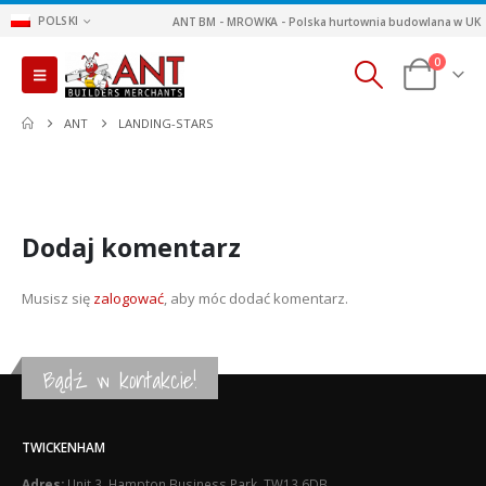
POLSKI
ANT BM - MROWKA - Polska hurtownia budowlana w UK
0
ANT
LANDING-STARS
Dodaj komentarz
Musisz się
zalogować
, aby móc dodać komentarz.
Bądź w kontakcie!
TWICKENHAM
Adres:
Unit 3, Hampton Business Park, TW13 6DB