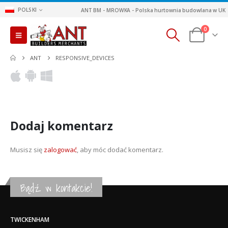
POLSKI
ANT BM - MROWKA - Polska hurtownia budowlana w UK
0
ANT
RESPONSIVE_DEVICES
Dodaj komentarz
Musisz się
zalogować
, aby móc dodać komentarz.
Bądź w kontakcie!
TWICKENHAM