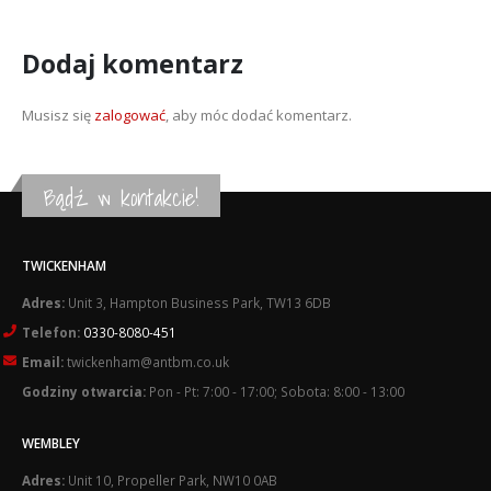
Dodaj komentarz
Musisz się
zalogować
, aby móc dodać komentarz.
Bądź w kontakcie!
TWICKENHAM
Adres:
Unit 3, Hampton Business Park, TW13 6DB
Telefon:
0330-8080-451
Email:
twickenham@antbm.co.uk
Godziny otwarcia:
Pon - Pt: 7:00 - 17:00; Sobota: 8:00 - 13:00
WEMBLEY
Adres:
Unit 10, Propeller Park, NW10 0AB