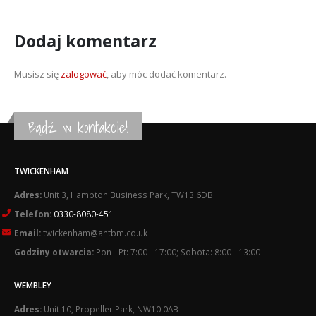
Dodaj komentarz
Musisz się
zalogować
, aby móc dodać komentarz.
Bądź w kontakcie!
TWICKENHAM
Adres:
Unit 3, Hampton Business Park, TW13 6DB
Telefon:
0330-8080-451
Email:
twickenham@antbm.co.uk
Godziny otwarcia:
Pon - Pt: 7:00 - 17:00; Sobota: 8:00 - 13:00
WEMBLEY
Adres:
Unit 10, Propeller Park, NW10 0AB