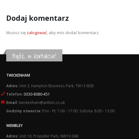
Dodaj komentarz
Musisz się
zalogować
, aby móc dodać komentarz.
Bądź w kontakcie!
TWICKENHAM
Adres:
Unit 3, Hampton Business Park, TW13 6DB
Telefon:
0330-8080-451
Email:
twickenham@antbm.co.uk
Godziny otwarcia:
Pon - Pt: 7:00 - 17:00; Sobota: 8:00 - 13:00
WEMBLEY
Adres:
Unit 10, Propeller Park, NW10 0AB